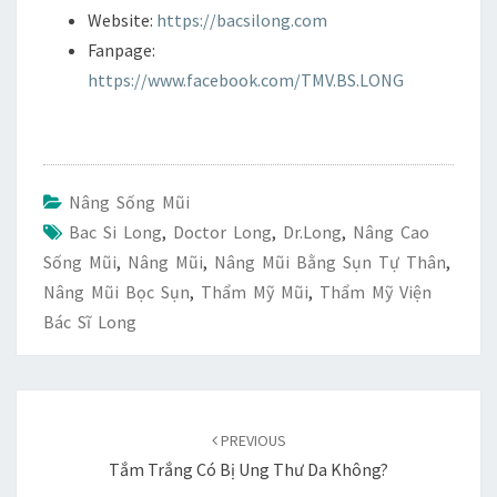
Website:
https://bacsilong.com
Fanpage:
https://www.facebook.com/TMV.BS.LONG
Nâng Sống Mũi
Bac Si Long
,
Doctor Long
,
Dr.long
,
Nâng Cao
Sống Mũi
,
Nâng Mũi
,
Nâng Mũi Bằng Sụn Tự Thân
,
Nâng Mũi Bọc Sụn
,
Thẩm Mỹ Mũi
,
Thẩm Mỹ Viện
Bác Sĩ Long
Duyệt
bài
PREVIOUS
viết
Tắm Trắng Có Bị Ung Thư Da Không?