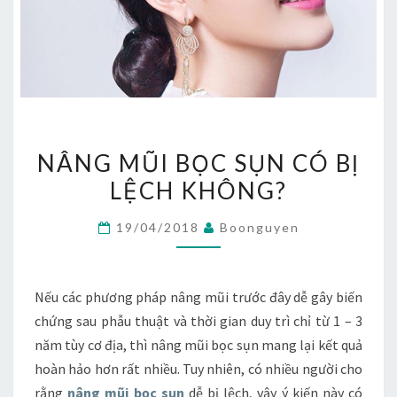
NÂNG
NÂNG MŨI BỌC SỤN CÓ BỊ
MŨI
LỆCH KHÔNG?
BỌC
SỤN
19/04/2018
Boonguyen
CÓ
BỊ
LỆCH
Nếu các phương pháp nâng mũi trước đây dễ gây biến
KHÔNG?
chứng sau phẫu thuật và thời gian duy trì chỉ từ 1 – 3
năm tùy cơ địa, thì nâng mũi bọc sụn mang lại kết quả
hoàn hảo hơn rất nhiều. Tuy nhiên, có nhiều người cho
rằng
nâng mũi bọc sụn
dễ bị lệch, vậy ý kiến này có