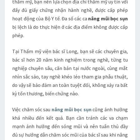
thẩm mỹ, bạn nên lựa chọn địa chỉ thẩm mỹ uy tín với
đẩy đủ giấy chứng nhận hành nghề, được cấp phép
hoạt động của Bộ Y tế. Đa số các ca
nâng mũi bọc sụn
bị lệch là do thực hiện ở các địa điểm không được cấp
phép.
Tại Thẩm mỹ viện bác sĩ Long, bạn sẽ các chuyên gia,
bác sĩ hơn 20 năm kinh nghiệm trong nghề, từng tu
nghiệp chuyên sâu, căn bản tại nước ngoài, cùng mắt
nhìn sắc sảo, tay nghề khéo léo tham gia phẫu thuật,
do vậy sẽ bảo đảm an toàn tuyệt đối, không xảy ra bất
kỳ tổn thương, biến chứng nào.
Việc chăm sóc sau
nâng mũi bọc sụn
cũng ảnh hưởng
khá nhiều đến kết quả. Bạn cần tránh các va chạm
mạnh ảnh hưởng đến sóng mũi và nên tuân thủ đầy
đủ sự hướng dẫn chăm sóc mũi của bác sĩ sau khi nâng