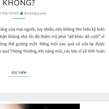
KHÔNG?
CAO
QUÁ
0/06/2018
Boonguyen
CÓ
SỬA
áng của mọi người, tuy nhiên, nếu không tìm hiểu kỹ kiến
LẠI
hận không nhỏ tín đồ thẩm mỹ phải “dở khóc dở cười” vì
ĐƯỢC
tổng thể gương mặt. Nâng mũi cao quá có sửa lại được
KHÔNG?
quá Thông thường, khi nâng mũi, các bác sĩ sẽ tính toán
ĐỌC THÊM
ĐỌC THÊM