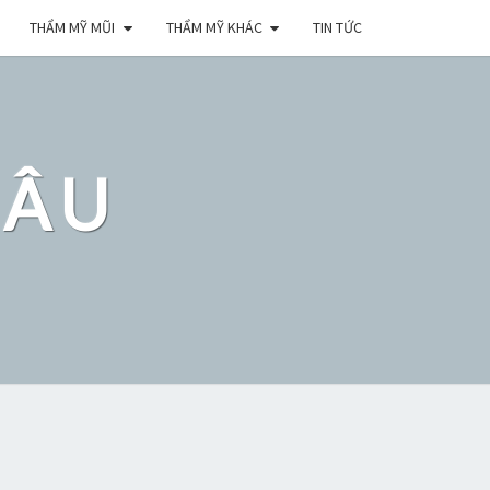
THẨM MỸ MŨI
THẨM MỸ KHÁC
TIN TỨC
ĐÂU