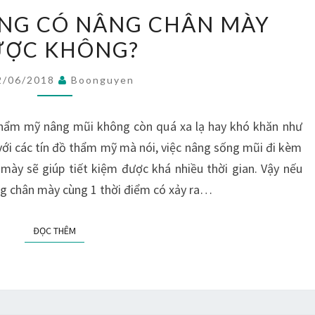
NÂNG
NG CÓ NÂNG CHÂN MÀY
MŨI
ƯỢC KHÔNG?
XONG
CÓ
2/06/2018
Boonguyen
NÂNG
CHÂN
i thẩm mỹ nâng mũi không còn quá xa lạ hay khó khăn như
MÀY
 với các tín đồ thẩm mỹ mà nói, việc nâng sống mũi đi kèm
ĐƯỢC
mày sẽ giúp tiết kiệm được khá nhiều thời gian. Vậy nếu
KHÔNG?
ng chân mày cùng 1 thời điểm có xảy ra…
ĐỌC THÊM
ĐỌC THÊM