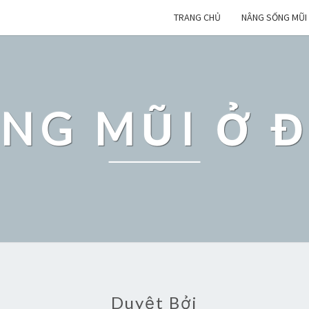
TRANG CHỦ
NÂNG SỐNG MŨI
NG MŨI Ở 
Duyệt Bởi