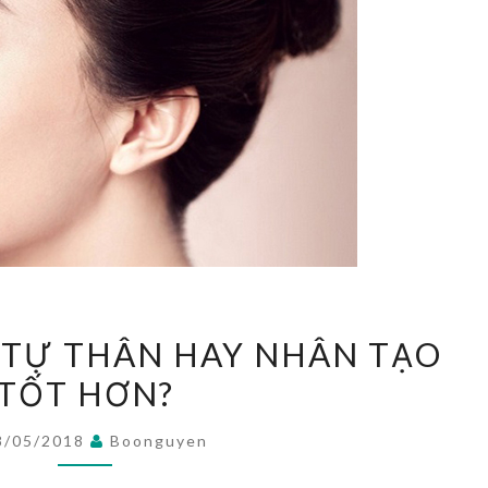
NÂNG
 TỰ THÂN HAY NHÂN TẠO
MŨI
TỐT HƠN?
SỤN
TỰ
8/05/2018
Boonguyen
THÂN