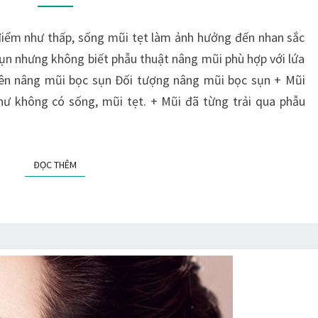
NÂNG
MŨI
điểm như thấp, sống mũi tẹt làm ảnh hưởng đến nhan sắc
BỌC
ụn nhưng không biết phẫu thuật nâng mũi phù hợp với lứa
SỤN
nên nâng mũi bọc sụn Đối tượng nâng mũi bọc sụn + Mũi
hư không có sống, mũi tẹt. + Mũi đã từng trải qua phẫu
ĐỌC THÊM
ĐỌC THÊM