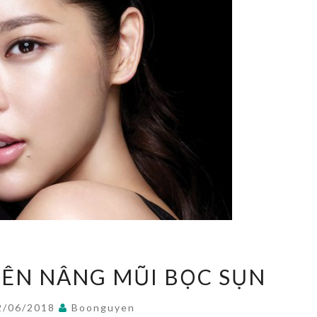
ĐỐI
ÊN NÂNG MŨI BỌC SỤN
TƯỢNG
NÊN
2/06/2018
Boonguyen