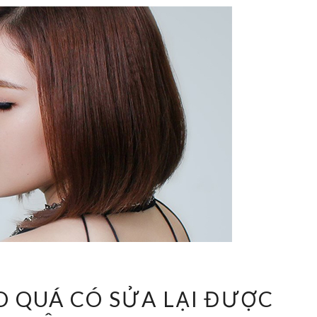
NÂNG
O QUÁ CÓ SỬA LẠI ĐƯỢC
MŨI