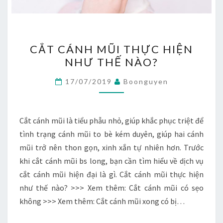
CẮT
CẮT CÁNH MŨI THỰC HIỆN
CÁNH
NHƯ THẾ NÀO?
MŨI
THỰC
17/07/2019
Boonguyen
HIỆN
NHƯ
THẾ
Cắt cánh mũi là tiểu phẫu nhỏ, giúp khắc phục triệt để
NÀO?
tình trạng cánh mũi to bè kém duyên, giúp hai cánh
mũi trở nên thon gọn, xinh xắn tự nhiên hơn. Trước
khi cắt cánh mũi bs long, bạn cần tìm hiểu về dịch vụ
cắt cánh mũi hiện đại là gì. Cắt cánh mũi thực hiện
như thế nào? >>> Xem thêm: Cắt cánh mũi có sẹo
không >>> Xem thêm: Cắt cánh mũi xong có bị…