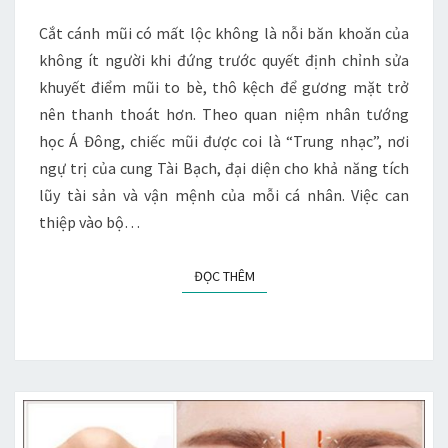
KHÔNG?
SỰ
Cắt cánh mũi có mất lộc không là nỗi băn khoăn của
THẬT
không ít người khi đứng trước quyết định chỉnh sửa
VỀ
khuyết điểm mũi to bè, thô kệch để gương mặt trở
THẨM
nên thanh thoát hơn. Theo quan niệm nhân tướng
MỸ
học Á Đông, chiếc mũi được coi là “Trung nhạc”, nơi
VÀ
ngự trị của cung Tài Bạch, đại diện cho khả năng tích
NHÂN
lũy tài sản và vận mệnh của mỗi cá nhân. Việc can
TƯỚNG
thiệp vào bộ…
HỌC
ĐỌC THÊM
ĐỌC THÊM