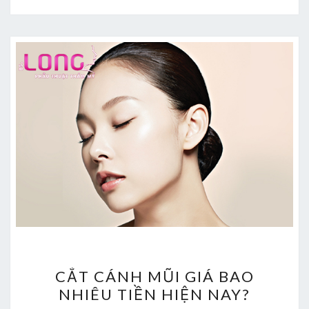
CẮT
CẮT CÁNH MŨI GIÁ BAO
CÁNH
NHIÊU TIỀN HIỆN NAY?
MŨI