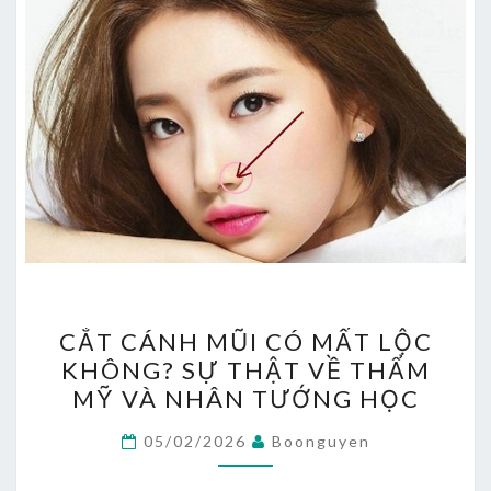
CẮT
CẮT CÁNH MŨI CÓ MẤT LỘC
CÁNH
KHÔNG? SỰ THẬT VỀ THẨM
MŨI
MỸ VÀ NHÂN TƯỚNG HỌC
CÓ
MẤT
05/02/2026
Boonguyen
LỘC