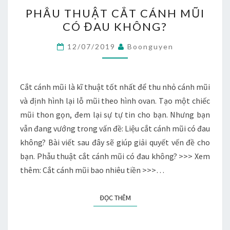
PHẪU
PHẪU THUẬT CẮT CÁNH MŨI
THUẬT
CÓ ĐAU KHÔNG?
CẮT
CÁNH
12/07/2019
Boonguyen
MŨI
CÓ
ĐAU
Cắt cánh mũi là kĩ thuật tốt nhất để thu nhỏ cánh mũi
KHÔNG?
và định hình lại lỗ mũi theo hình ovan. Tạo một chiếc
mũi thon gọn, đem lại sự tự tin cho bạn. Nhưng bạn
vẫn đang vướng trong vấn đề: Liệu cắt cánh mũi có đau
không? Bài viết sau đây sẽ giúp giải quyết vến đề cho
bạn. Phẫu thuật cắt cánh mũi có đau không? >>> Xem
thêm: Cắt cánh mũi bao nhiêu tiền >>>…
ĐỌC THÊM
ĐỌC THÊM