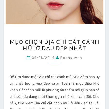
MẸO
MẸO CHỌN ĐỊA CHỈ CẮT CÁNH
CHỌN
MŨI Ở ĐÂU ĐẸP NHẤT
ĐỊA
CHỈ
09/08/2019
Boonguyen
CẮT
CÁNH
MŨI
Để tìm được một địa chỉ cắt cánh mũi vừa đảm bảo uy
Ở
tín chất lượng vừa đẹp và an toàn là một điều khó
ĐÂU
khăn. Cắt cánh mũi là phương án thẩm mỹ giúp bạn có
ĐẸP
thể sở hữu dáng mũi thon gọn nhỏ xinh cân đối. Cho
NHẤT
nên, tìm kiếm địa chỉ cắt cánh mũi ở đâu đẹp tại Sài