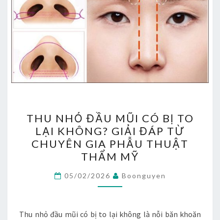
THU
THU NHỎ ĐẦU MŨI CÓ BỊ TO
NHỎ
LẠI KHÔNG? GIẢI ĐÁP TỪ
ĐẦU
CHUYÊN GIA PHẪU THUẬT
MŨI
THẨM MỸ
CÓ
BỊ
05/02/2026
Boonguyen
TO
LẠI
Thu nhỏ đầu mũi có bị to lại không là nỗi băn khoăn
KHÔNG?