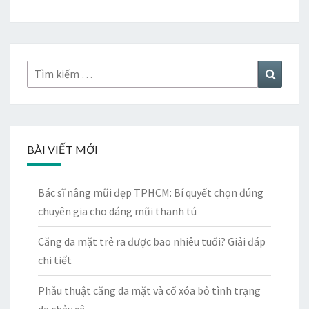
bài
viết
Tìm
Tìm
kiếm:
kiếm
BÀI VIẾT MỚI
Bác sĩ nâng mũi đẹp TPHCM: Bí quyết chọn đúng
chuyên gia cho dáng mũi thanh tú
Căng da mặt trẻ ra được bao nhiêu tuổi? Giải đáp
chi tiết
Phẫu thuật căng da mặt và cổ xóa bỏ tình trạng