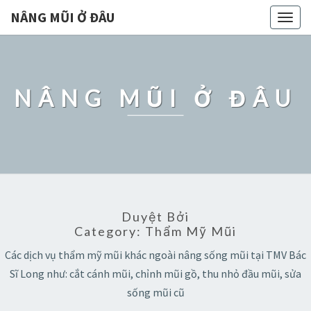
NÂNG MŨI Ở ĐÂU
Togg
navig
NÂNG MŨI Ở ĐÂU
Duyệt Bởi
Category:
Thẩm Mỹ Mũi
Các dịch vụ thẩm mỹ mũi khác ngoài nâng sống mũi tại TMV Bác
Sĩ Long như: cắt cánh mũi, chỉnh mũi gồ, thu nhỏ đầu mũi, sửa
sống mũi cũ