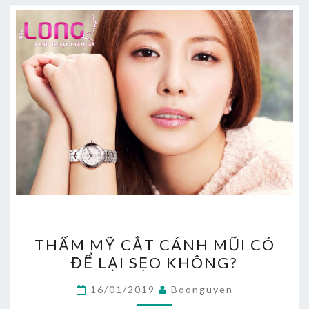
THẨM
THẨM MỸ CẮT CÁNH MŨI CÓ
MỸ
ĐỂ LẠI SẸO KHÔNG?
CẮT
CÁNH
16/01/2019
Boonguyen
MŨI