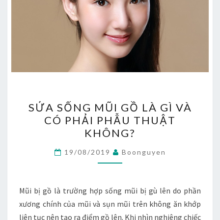
SỬA
SỬA SỐNG MŨI GỒ LÀ GÌ VÀ
SỐNG
CÓ PHẢI PHẪU THUẬT
MŨI
KHÔNG?
GỒ
LÀ
19/08/2019
Boonguyen
GÌ
VÀ
CÓ
Mũi bị gồ là trường hợp sống mũi bị gù lên do phần
PHẢI
xương chính của mũi và sụn mũi trên không ăn khớp
PHẪU
liên tục nên tạo ra điểm gồ lên. Khi nhìn nghiêng chiếc