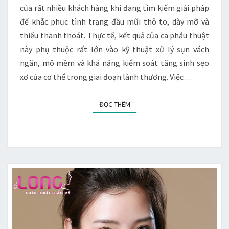
của rất nhiều khách hàng khi đang tìm kiếm giải pháp
GIẢI
để khắc phục tình trạng đầu mũi thô to, dày mỡ và
ĐÁP
thiếu thanh thoát. Thực tế, kết quả của ca phẫu thuật
TỪ
này phụ thuộc rất lớn vào kỹ thuật xử lý sụn vách
CHUYÊN
ngăn, mô mềm và khả năng kiểm soát tăng sinh sẹo
GIA
xơ của cơ thể trong giai đoạn lành thương. Việc…
PHẪU
THUẬT
THẨM
ĐỌC THÊM
ĐỌC THÊM
MỸ