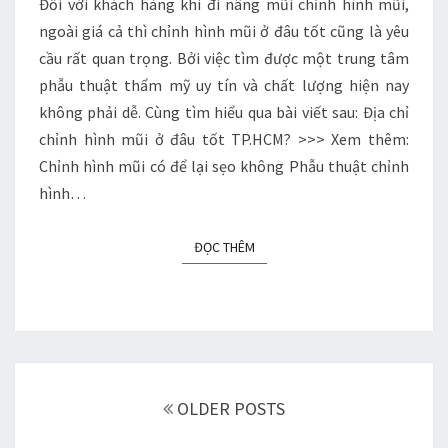
ĐÂU
Đối với khách hàng khi đi nâng mũi chỉnh hình mũi,
TỐT
ngoài giá cả thì chỉnh hình mũi ở đâu tốt cũng là yêu
TP.HCM?
cầu rất quan trọng. Bởi việc tìm được một trung tâm
phẫu thuật thẩm mỹ uy tín và chất lượng hiện nay
không phải dễ. Cùng tìm hiểu qua bài viết sau: Địa chỉ
chỉnh hình mũi ở đâu tốt TP.HCM? >>> Xem thêm:
Chỉnh hình mũi có để lại sẹo không Phẫu thuật chỉnh
hình…
ĐỌC THÊM
ĐỌC THÊM
Điều
hướng
OLDER POSTS
các