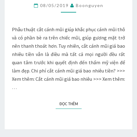
GIÁ
08/05/2019
Boonguyen
BAO
NHIÊU
TIỀN
Phẫu thuật cắt cánh mũi giúp khắc phục cánh mũi thô
HIỆN
và có phần bè ra trên chiếc mũi, giúp gương mặt trở
NAY?
nên thanh thoát hơn. Tuy nhiên, cắt cánh mũi giá bao
nhiêu tiền vẫn là điều mà tất cả mọi người đều rất
quan tâm trước khi quyết định đến thẩm mỹ viện để
làm đẹp. Chi phí cắt cánh mũi giá bao nhiêu tiền? >>>
Xem thêm: Cắt cánh mũi giá bao nhiêu >>> Xem thêm:
…
ĐỌC THÊM
ĐỌC THÊM