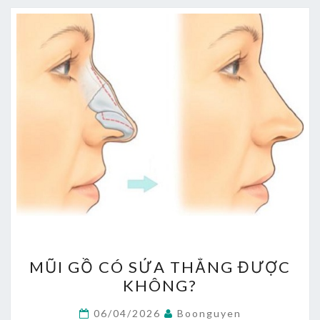
MŨI
MŨI GỒ CÓ SỬA THẲNG ĐƯỢC
GỒ
KHÔNG?
CÓ
SỬA
06/04/2026
Boonguyen