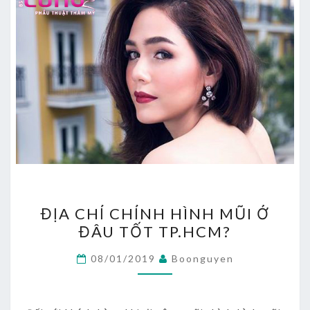
ĐỊA
ĐỊA CHỈ CHỈNH HÌNH MŨI Ở
CHỈ
ĐÂU TỐT TP.HCM?
CHỈNH
HÌNH
08/01/2019
Boonguyen
MŨI
Ở