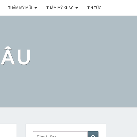
THẨM MỸ MŨI
THẨM MỸ KHÁC
TIN TỨC
ĐÂU
Tìm
Tìm