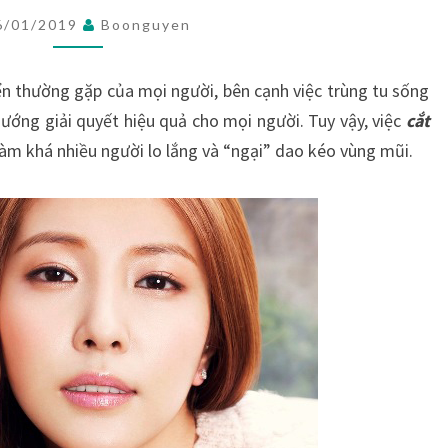
MŨI
6/01/2019
Boonguyen
CÓ
ĐỂ
ển thường gặp của mọi người, bên cạnh việc trùng tu sống
LẠI
ướng giải quyết hiệu quả cho mọi người. Tuy vậy, việc
cắt
SẸO
àm khá nhiều người lo lắng và “ngại” dao kéo vùng mũi.
KHÔNG?