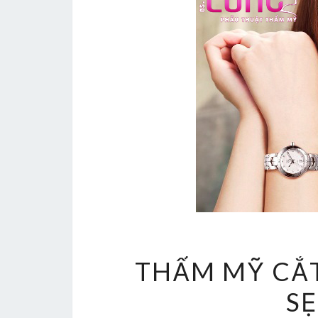
THẨM MỸ CẮT
S