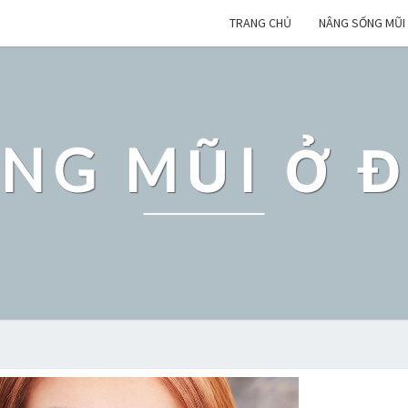
TRANG CHỦ
NÂNG SỐNG MŨI
NG MŨI Ở 