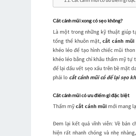
Cắt cánh mũi có ưu điểm gì đặc
Cắt cánh mũi xong có sẹo không?
Là một trong những kỹ thuật giúp tạ
tổng thể khuôn mặt,
cắt cánh mũi
khéo léo để tạo hình chiếc mũi thon
khéo léo bằng chỉ khâu thẩm mỹ tự ti
để lại dấu vết sẹo xấu trên bề mặt d
phải lo
cắt cánh mũi có để lại sẹo k
Cắt cánh mũi có ưu điểm gì đặc biệt
Thẩm mỹ
cắt cánh mũi
mới mang lại
Đem lại kết quả vĩnh viễn: Về bản c
hiện rất nhanh chóng và nhẹ nhàng