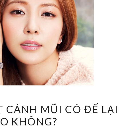
THẨM
 CÁNH MŨI CÓ ĐỂ LẠI
MỸ
ẸO KHÔNG?
CẮT
CÁNH