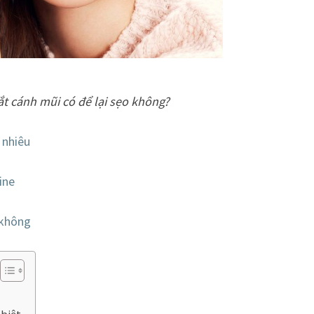
t cánh mũi có để lại sẹo không?
 nhiêu
ine
 không