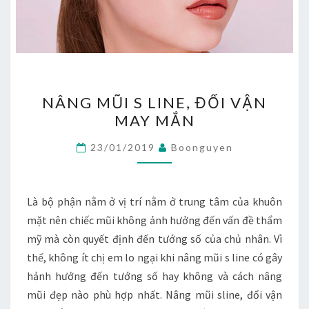
NÂNG
NÂNG MŨI S LINE, ĐỔI VẬN
MŨI
MAY MẮN
S
LINE,
23/01/2019
Boonguyen
ĐỔI
VẬN
MAY
Là bộ phận nằm ở vị trí nằm ở trung tâm của khuôn
MẮN
mặt nên chiếc mũi không ảnh hưởng đến vấn đề thẩm
mỹ mà còn quyết định đến tướng số của chủ nhân. Vì
thế, không ít chị em lo ngại khi nâng mũi s line có gây
hảnh hưởng đến tướng số hay không và cách nâng
mũi đẹp nào phù hợp nhất. Nâng mũi sline, đổi vận