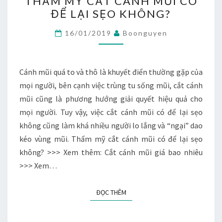
THẨM MỸ CẮT CÁNH MŨI CÓ
MỸ
ĐỂ LẠI SẸO KHÔNG?
CẮT
CÁNH
16/01/2019
Boonguyen
MŨI
CÓ
ĐỂ
Cánh mũi quá to và thô là khuyết điển thường gặp của
LẠI
mọi người, bên cạnh việc trùng tu sống mũi, cắt cánh
SẸO
mũi cũng là phương hướng giải quyết hiệu quả cho
KHÔNG?
mọi người. Tuy vậy, việc cắt cánh mũi có để lại sẹo
không cũng làm khá nhiều người lo lắng và “ngại” dao
kéo vùng mũi. Thẩm mỹ cắt cánh mũi có để lại sẹo
không? >>> Xem thêm: Cắt cánh mũi giá bao nhiêu
>>> Xem…
ĐỌC THÊM
ĐỌC THÊM