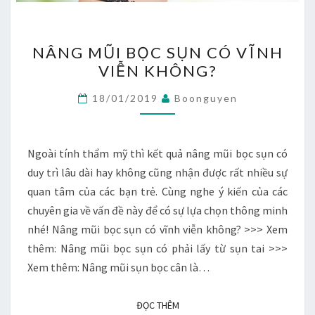
NÂNG
NÂNG MŨI BỌC SỤN CÓ VĨNH
MŨI
VIỄN KHÔNG?
BỌC
SỤN
18/01/2019
Boonguyen
CÓ
VĨNH
VIỄN
Ngoài tính thẩm mỹ thì kết quả nâng mũi bọc sụn có
KHÔNG?
duy trì lâu dài hay không cũng nhận được rất nhiều sự
quan tâm của các bạn trẻ. Cùng nghe ý kiến của các
chuyên gia về vấn đề này để có sự lựa chọn thông minh
nhé! Nâng mũi bọc sụn có vĩnh viễn không? >>> Xem
thêm: Nâng mũi bọc sụn có phải lấy từ sụn tai >>>
Xem thêm: Nâng mũi sụn bọc cân là…
ĐỌC THÊM
ĐỌC THÊM