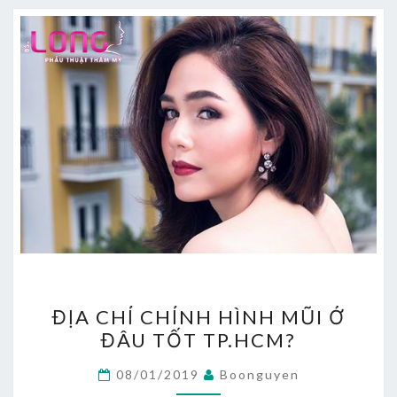
ĐỊA
ĐỊA CHỈ CHỈNH HÌNH MŨI Ở
CHỈ
ĐÂU TỐT TP.HCM?
CHỈNH
HÌNH
08/01/2019
Boonguyen
MŨI