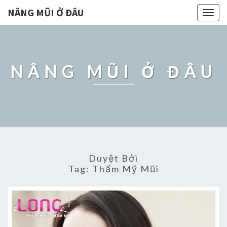
NÂNG MŨI Ở ĐÂU
Togg
navig
NÂNG MŨI Ở ĐÂU
Duyệt Bởi
Tag:
Thẩm Mỹ Mũi