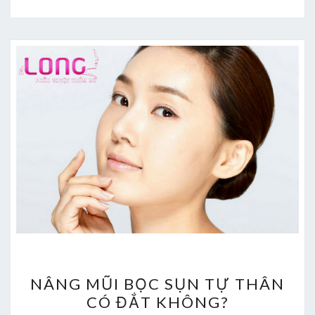
NÂNG
NÂNG MŨI BỌC SỤN TỰ THÂN
MŨI
CÓ ĐẮT KHÔNG?
BỌC