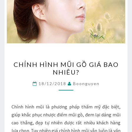
CHỈNH
CHỈNH HÌNH MŨI GỒ GIÁ BAO
HÌNH
NHIÊU?
MŨI
GỒ
18/12/2018
Boonguyen
GIÁ
BAO
NHIÊU?
Chỉnh hình mũi là phương pháp thẩm mỹ đặc biệt,
giúp khắc phục nhược điểm mũi gồ, đem lại dáng mũi
cao thẳng, đẹp tự nhiên được rất nhiều khách hàng
lựa chọn. Tuy nhiên giá chỉnh hình mũi vẫn luôn là vấn