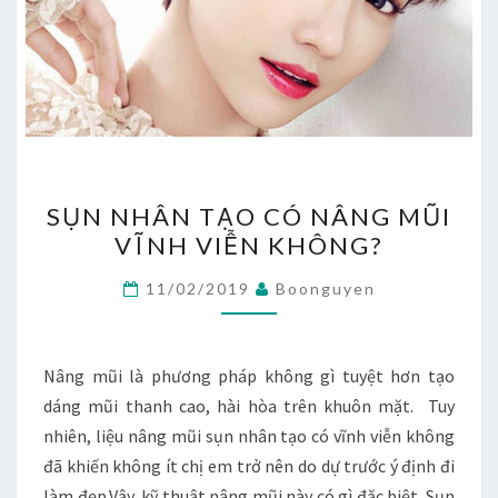
SỤN
SỤN NHÂN TẠO CÓ NÂNG MŨI
NHÂN
VĨNH VIỄN KHÔNG?
TẠO
CÓ
11/02/2019
Boonguyen
NÂNG
MŨI
VĨNH
Nâng mũi là phương pháp không gì tuyệt hơn tạo
VIỄN
dáng mũi thanh cao, hài hòa trên khuôn mặt. Tuy
KHÔNG?
nhiên, liệu nâng mũi sụn nhân tạo có vĩnh viễn không
đã khiến không ít chị em trở nên do dự trước ý định đi
làm đẹp.Vậy, kỹ thuật nâng mũi này có gì đặc biệt. Sụn