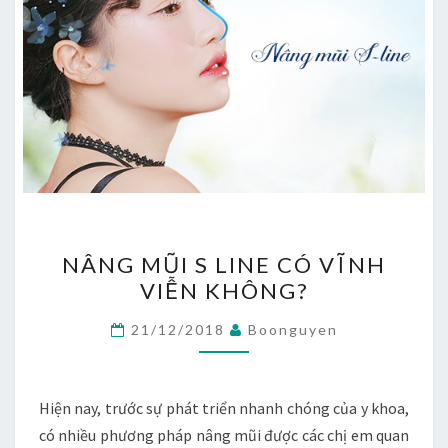
NÂNG
NÂNG MŨI S LINE CÓ VĨNH
MŨI
VIỄN KHÔNG?
S
LINE
21/12/2018
Boonguyen
CÓ
VĨNH
VIỄN
Hiện nay, trước sự phát triển nhanh chóng của y khoa,
KHÔNG?
có nhiều phương pháp nâng mũi được các chị em quan