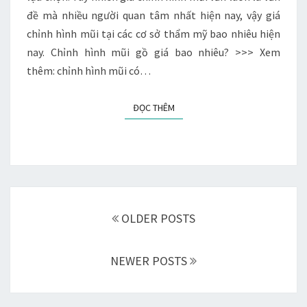
đề mà nhiều người quan tâm nhất hiện nay, vậy giá
chỉnh hình mũi tại các cơ sở thẩm mỹ bao nhiêu hiện
nay. Chỉnh hình mũi gồ giá bao nhiêu? >>> Xem
thêm: chỉnh hình mũi có…
ĐỌC THÊM
ĐỌC THÊM
Điều
hướng
OLDER POSTS
các
bài
NEWER POSTS
viết