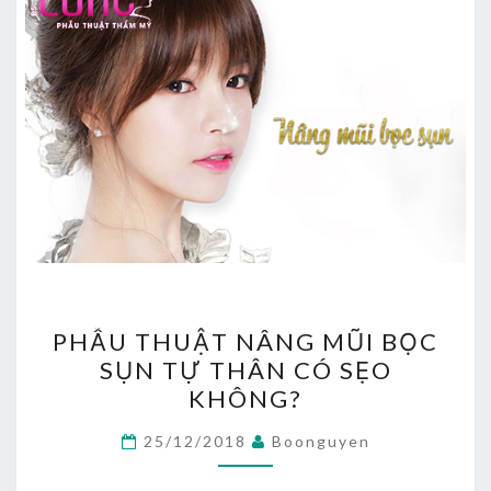
PHẪU
PHẪU THUẬT NÂNG MŨI BỌC
THUẬT
SỤN TỰ THÂN CÓ SẸO
NÂNG
KHÔNG?
MŨI
BỌC
25/12/2018
Boonguyen
SỤN