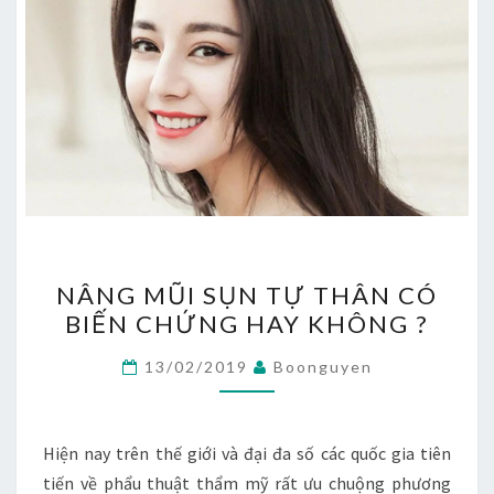
NÂNG
NÂNG MŨI SỤN TỰ THÂN CÓ
MŨI
BIẾN CHỨNG HAY KHÔNG ?
SỤN
TỰ
13/02/2019
Boonguyen
THÂN
CÓ
BIẾN
Hiện nay trên thế giới và đại đa số các quốc gia tiên
CHỨNG
tiến về phẩu thuật thẩm mỹ rất ưu chuộng phương