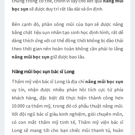
chứng trong cơ thể, chính vì vậy cho kết quả
nâng mũi
bọc sụn
sẽ được duy trì rất lâu dài và ổn định.
Bên cạnh đó, phần sống mũi của bạn sẽ được nâng
bằng chất liệu sụn nhân tạo sinh học định hình, rất dễ
dàng thích ứng với cơ thể đồng thời không bị đào thải
theo thời gian nên hoàn toàn không cần phải lo lắng
nâng mũi bọc sụn
giữ được bao lâu.
Nâng mũi bọc sụn bác sĩ Long
Thẩm mỹ viện bác sĩ Long là địa chỉ
nâng mũi bọc sụn
uy tín, nhận được nhiều phản hồi tích cực từ phía
khách hàng, đặc biệt đã thực hiện thành công hơn
10.000 ca thẩm mỹ, trong đó có phẫu thuật nâng mũi.
Với đội ngũ bác sĩ giàu kinh nghiệm, giỏi chuyên môn,
có con mắt thẩm mỹ tinh tế, Thẩm mỹ viện bác sĩ
Long sẽ mang tới cho bạn chiếc mũi thanh tú, hoàn