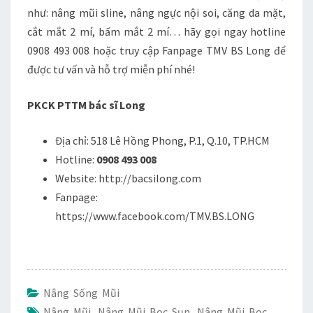
như: nâng mũi sline, nâng ngực nội soi, căng da mặt,
cắt mắt 2 mí, bấm mắt 2 mí… hãy gọi ngay hotline
0908 493 008 hoặc truy cập Fanpage TMV BS Long để
được tư vấn và hỗ trợ miễn phí nhé!
PKCK PTTM bác sĩ Long
Địa chỉ: 518 Lê Hồng Phong, P.1, Q.10, TP.HCM
Hotline:
0908 493 008
Website: http://bacsilong.com
Fanpage:
https://www.facebook.com/TMV.BS.LONG
Nâng Sống Mũi
Nâng Mũi
,
Nâng Mũi Bọc Sụn
,
Nâng Mũi Bọc