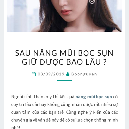
SAU
SAU NÂNG MŨI BỌC SỤN
NÂNG
GIỮ ĐƯỢC BAO LÂU ?
MŨI
BỌC
03/09/2019
Boonguyen
SỤN
GIỮ
ĐƯỢC
Ngoài tính thẩm mỹ thì kết quả
nâng mũi bọc sụn
có
BAO
duy trì lâu dài hay không cũng nhận được rất nhiều sự
LÂU
quan tâm của các bạn trẻ. Cùng nghe ý kiến của các
?
chuyên gia về vấn đề này để có sự lựa chọn thông minh
nhé!