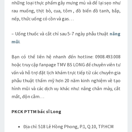
những loại thực phẩm gây mưng mủ và để lại sẹo như
rau muống, thịt bò, cua, tôm , đồ biển đồ tanh, bắp,
nếp, thức uống có cồn và gas…
– Uống thuốc và cắt chỉ sau 5-7 ngày phẫu thuật
nâng
mũi
.
Bạn có thể liên hệ nhanh đến hotline: 0908.493.008
hoặc truy cập fanpage TMV BS LONG để chuyên viên tư
vấn và hỗ trợ đặt lịch khám trực tiếp từ các chuyên gia
phẫu thuật thẩm mỹ hơn 20 năm kinh nghiệm về tạo
hình mũi và các dịch vụ khác như: nâng chân mày, cắt
mắt, độn cằm…
PKCK PTTM
bác sĩ Long
Địa chỉ: 518 Lê Hồng Phong, P.1, Q.10, TP.HCM