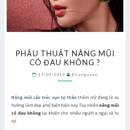
PHẪU
PHẪU THUẬT NÂNG MŨI
THUẬT
CÓ ĐAU KHÔNG ?
NÂNG
MŨI
17/09/2019
Boonguyen
CÓ
ĐAU
KHÔNG
Nâng mũi cấu trúc sụn tự thân
thẩm mỹ đang là xu
?
hướng làm đẹp phổ biến hiện nay. Tuy nhiên
nâng mũi
có đau không
lại khiến cho nhiều người e ngại và lo
sợ.