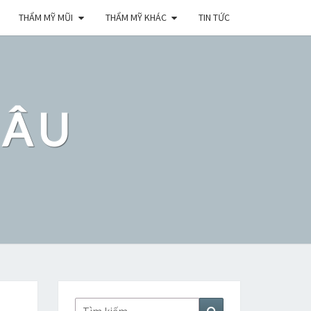
THẨM MỸ MŨI
THẨM MỸ KHÁC
TIN TỨC
ĐÂU
Tìm
Tìm