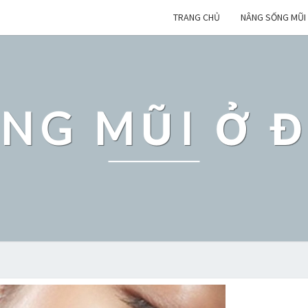
TRANG CHỦ
NÂNG SỐNG MŨI
NG MŨI Ở 