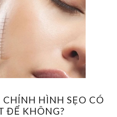
PHẪU
 CHỈNH HÌNH SẸO CÓ
THUẬT
T ĐỂ KHÔNG?
CHỈNH
HÌNH