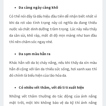
Da càng ngày càng khô
Có thể nói đây là dấu hiệu đầu tiên dễ nhận biết nhất vì
khi da rơi vào tình trạng này có nghĩa da đang thiếu
nước và chất dinh dưỡng trầm trọng. Lúc này nếu thấy
da sần sùi, khô ráp, mất đi độ mịn màng như ban đầu
thì nên chăm sóc ngay nhé.
Da sạm màu hẳn ra
Khác hẳn với da bị cháy nắng, nếu khi thấy da xỉn màu
hẳn đi cộng với làn da thiếu sức sống, hơi xanh xao thì
đó chính là biểu hiện của lão hóa da.
Có nhiều vết thâm, vết đỏ li ti xuất hiện
Những vết thâm thường do tác động của ánh nắng
mặt trời, một khi không bảo vệ da kỹ thì ánh nắng