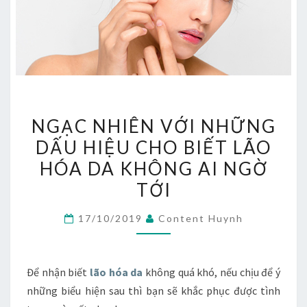
NGẠC
NGẠC NHIÊN VỚI NHỮNG
NHIÊN
DẤU HIỆU CHO BIẾT LÃO
VỚI
HÓA DA KHÔNG AI NGỜ
NHỮNG
DẤU
TỚI
HIỆU
17/10/2019
Content Huynh
CHO
BIẾT
LÃO
Để nhận biết
lão hóa da
không quá khó, nếu chịu để ý
HÓA
những biểu hiện sau thì bạn sẽ khắc phục được tình
DA