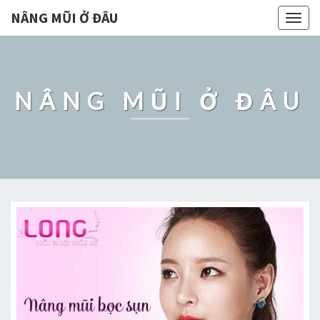
NÂNG MŨI Ở ĐÂU
Togg
navig
NÂNG MŨI Ở ĐÂU