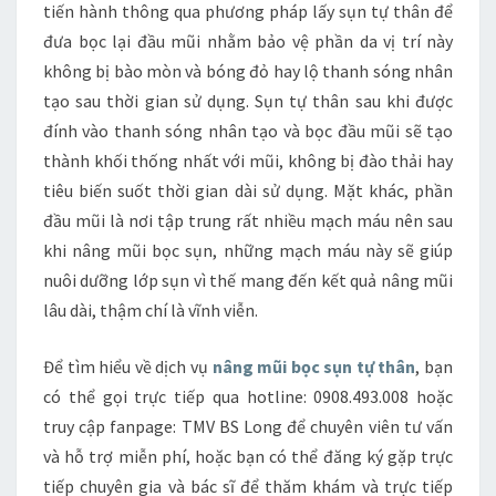
tiến hành thông qua phương pháp lấy sụn tự thân để
đưa bọc lại đầu mũi nhằm bảo vệ phần da vị trí này
không bị bào mòn và bóng đỏ hay lộ thanh sóng nhân
tạo sau thời gian sử dụng. Sụn tự thân sau khi được
đính vào thanh sóng nhân tạo và bọc đầu mũi sẽ tạo
thành khối thống nhất với mũi, không bị đào thải hay
tiêu biến suốt thời gian dài sử dụng. Mặt khác, phần
đầu mũi là nơi tập trung rất nhiều mạch máu nên sau
khi nâng mũi bọc sụn, những mạch máu này sẽ giúp
nuôi dưỡng lớp sụn vì thế mang đến kết quả nâng mũi
lâu dài, thậm chí là vĩnh viễn.
Để tìm hiểu về dịch vụ
nâng mũi bọc sụn tự thân
, bạn
có thể gọi trực tiếp qua hotline: 0908.493.008 hoặc
truy cập fanpage: TMV BS Long để chuyên viên tư vấn
và hỗ trợ miễn phí, hoặc bạn có thể đăng ký gặp trực
tiếp chuyên gia và bác sĩ để thăm khám và trực tiếp