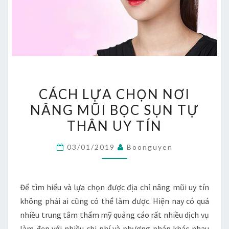
CÁCH
CÁCH LỰA CHỌN NƠI
LỰA
NÂNG MŨI BỌC SỤN TỰ
CHỌN
THÂN UY TÍN
NƠI
NÂNG
03/01/2019
Boonguyen
MŨI
BỌC
SỤN
Để tìm hiểu và lựa chọn được địa chỉ nâng mũi uy tín
TỰ
không phải ai cũng có thể làm được. Hiện nay có quá
THÂN
nhiều trung tâm thẩm mỹ quảng cáo rất nhiều dịch vụ
UY
làm đẹp với nhiều chi phí và phương pháp khác nhau