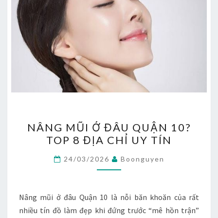
NÂNG
NÂNG MŨI Ở ĐÂU QUẬN 10?
MŨI
TOP 8 ĐỊA CHỈ UY TÍN
Ở
ĐÂU
24/03/2026
Boonguyen
QUẬN
10?
TOP
Nâng mũi ở đâu Quận 10 là nỗi băn khoăn của rất
8
nhiều tín đồ làm đẹp khi đứng trước “mê hồn trận”