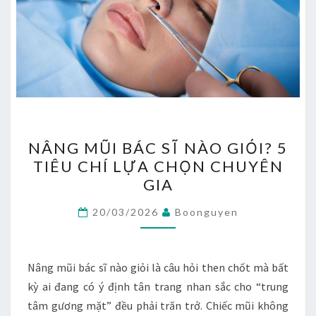
NÂNG
NÂNG MŨI BÁC SĨ NÀO GIỎI? 5
MŨI
TIÊU CHÍ LỰA CHỌN CHUYÊN
BÁC
GIA
SĨ
NÀO
20/03/2026
Boonguyen
GIỎI?
5
TIÊU
Nâng mũi bác sĩ nào giỏi là câu hỏi then chốt mà bất
CHÍ
kỳ ai đang có ý định tân trang nhan sắc cho “trung
LỰA
tâm gương mặt” đều phải trăn trở. Chiếc mũi không