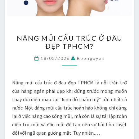
NÂNG
NÂNG MŨI CẤU TRÚC Ở ĐÂU
MŨI
ĐẸP TPHCM?
CẤU
TRÚC
18/03/2026
Boonguyen
Ở
ĐÂU
ĐẸP
Nâng mũi cấu trúc ở đâu đẹp TPHCM là nỗi trăn trở
TPHCM?
của hàng ngàn phái đẹp khi đứng trước mong muốn
thay đổi diện mạo tại “kinh đô thẩm mỹ” lớn nhất cả
nước. Một dáng mũi cấu trúc hoàn hảo không chỉ dừng
lại ở việc nâng cao sống mũi, mà còn là sự tái lập toàn
diện trụ mũi và đầu mũi để tạo nên sự hài hòa tuyệt
đối với ngũ quan gương mặt. Tuy nhiên,…