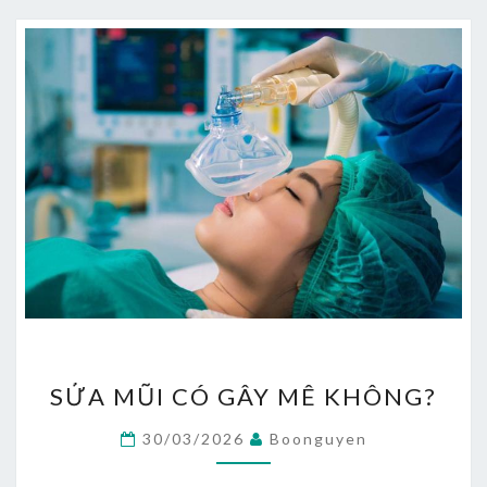
SỬA
SỬA MŨI CÓ GÂY MÊ KHÔNG?
MŨI
CÓ
30/03/2026
Boonguyen
GÂY