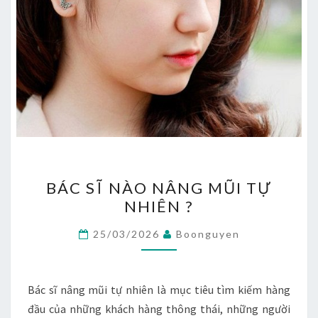
BÁC
BÁC SĨ NÀO NÂNG MŨI TỰ
SĨ
NHIÊN ?
NÀO
NÂNG
25/03/2026
Boonguyen
MŨI
TỰ
NHIÊN
Bác sĩ nâng mũi tự nhiên là mục tiêu tìm kiếm hàng
?
đầu của những khách hàng thông thái, những người