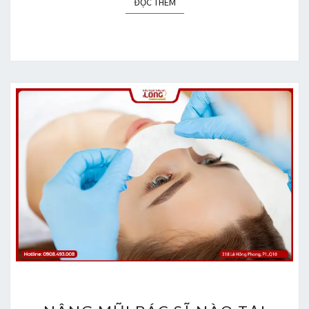
ĐỌC THÊM
ĐỌC THÊM
NÂNG