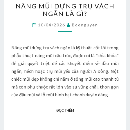
NÂNG
NÂNG MŨI DỰNG TRỤ VÁCH
MŨI
NGĂN LÀ GÌ?
DỰNG
TRỤ
10/04/2026
Boonguyen
VÁCH
NGĂN
LÀ
Nâng mũi dựng trụ vách ngăn là kỹ thuật cốt lõi trong
GÌ?
phẫu thuật nâng mũi cấu trúc, được coi là “chìa khóa”
để giải quyết triệt để các khuyết điểm về đầu mũi
ngắn, hếch hoặc trụ mũi yếu của người Á Đông. Một
chiếc mũi đẹp không chỉ nằm ở sống mũi cao thanh tú
mà còn phụ thuộc rất lớn vào sự vững chãi, thon gọn
của đầu mũi và lỗ mũi hình hạt chanh duyên dáng….
ĐỌC THÊM
ĐỌC THÊM