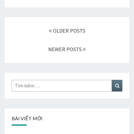
Điều
hướng
OLDER POSTS
các
bài
NEWER POSTS
viết
Tìm
Tìm
kiếm:
kiếm
BÀI VIẾT MỚI