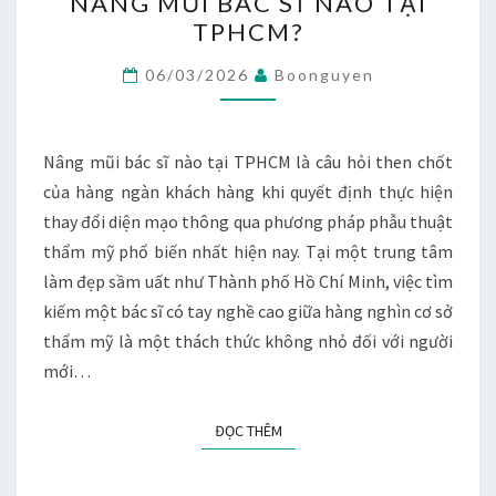
NÂNG MŨI BÁC SĨ NÀO TẠI
MŨI
TPHCM?
BÁC
SĨ
06/03/2026
Boonguyen
NÀO
TẠI
TPHCM?
Nâng mũi bác sĩ nào tại TPHCM là câu hỏi then chốt
của hàng ngàn khách hàng khi quyết định thực hiện
thay đổi diện mạo thông qua phương pháp phẫu thuật
thẩm mỹ phổ biến nhất hiện nay. Tại một trung tâm
làm đẹp sầm uất như Thành phố Hồ Chí Minh, việc tìm
kiếm một bác sĩ có tay nghề cao giữa hàng nghìn cơ sở
thẩm mỹ là một thách thức không nhỏ đối với người
mới…
ĐỌC THÊM
ĐỌC THÊM