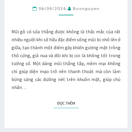
SỬA
06/04/2026
Boonguyen
THẲNG
ĐƯỢC
KHÔNG?
Mũi gồ có sửa thẳng được không là thắc mắc của rất
nhiều người khi sở hữu đặc điểm sống mũi bị nhô lên ở
giữa, tạo thành một điểm gãy khiến gương mặt trông
thô cứng, già nua và đôi khi bị coi là không tốt trong
tướng số. Một dáng mũi thẳng tắp, mềm mại không
chỉ giúp diện mạo trở nên thanh thoát mà còn làm
bừng sáng các đường nét trên khuôn mặt, giúp chủ
nhân…
ĐỌC THÊM
ĐỌC THÊM