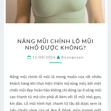
NÂNG
NÂNG MŨI CHỈNH LỖ MŨI
MŨI
NHỎ ĐƯỢC KHÔNG?
CHỈNH
LỖ
15/04/2026
Boonguyen
MŨI
NHỎ
ĐƯỢC
Nâng mũi chỉnh lỗ mũi là mong muốn của rất nhiều
KHÔNG?
khách hàng khi thực hiện thẩm mỹ vùng mũi, bởi một
chiếc mũi đẹp hoàn hảo không chỉ dừng lại ở sống mũi
cao thanh tú mà còn phải đi kèm với lỗ mũi nhỏ gọn,
kín đáo. Lỗ mũi hình hạt chanh từ lâu đã được xem là
tiêu chuẩn vàng của vẻ đẹp Á Đông, giúp gương mặt