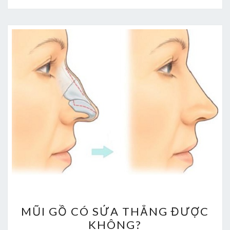
MŨI
MŨI GỒ CÓ SỬA THẲNG ĐƯỢC
GỒ
KHÔNG?
CÓ