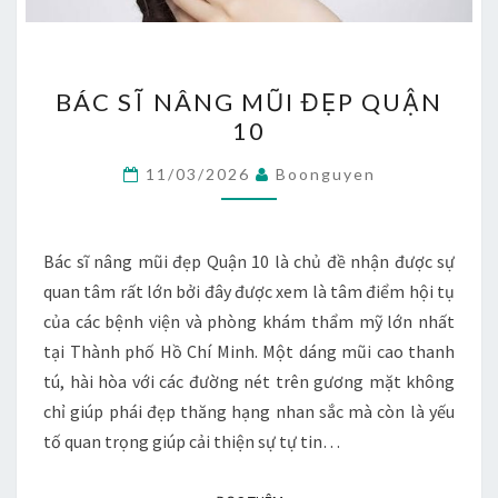
BÁC
BÁC SĨ NÂNG MŨI ĐẸP QUẬN
SĨ
10
NÂNG
MŨI
11/03/2026
Boonguyen
ĐẸP
QUẬN
10
Bác sĩ nâng mũi đẹp Quận 10 là chủ đề nhận được sự
quan tâm rất lớn bởi đây được xem là tâm điểm hội tụ
của các bệnh viện và phòng khám thẩm mỹ lớn nhất
tại Thành phố Hồ Chí Minh. Một dáng mũi cao thanh
tú, hài hòa với các đường nét trên gương mặt không
chỉ giúp phái đẹp thăng hạng nhan sắc mà còn là yếu
tố quan trọng giúp cải thiện sự tự tin…