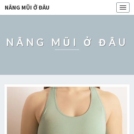
NÂNG MŨI Ở ĐÂU
Togg
navig
NÂNG MŨI Ở ĐÂU